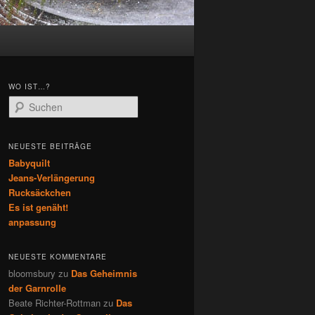
WO IST…?
S
u
c
h
NEUESTE BEITRÄGE
e
Babyquilt
n
Jeans-Verlängerung
Rucksäckchen
Es ist genäht!
anpassung
NEUESTE KOMMENTARE
bloomsbury
zu
Das Geheimnis
der Garnrolle
Beate Richter-Rottman
zu
Das