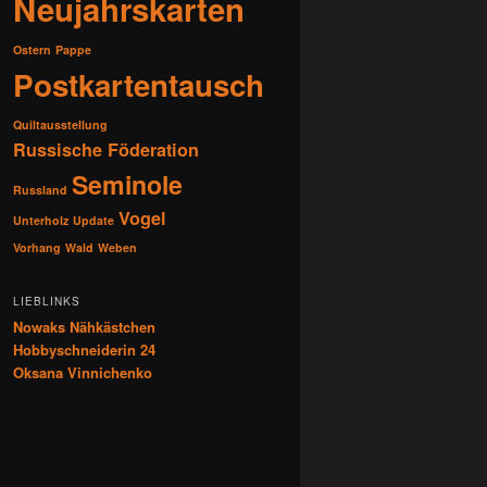
Neujahrskarten
Ostern
Pappe
Postkartentausch
Quiltausstellung
Russische Föderation
Seminole
Russland
Vogel
Unterholz
Update
Vorhang
Wald
Weben
LIEBLINKS
Nowaks Nähkästchen
Hobbyschneiderin 24
Oksana Vinnichenko