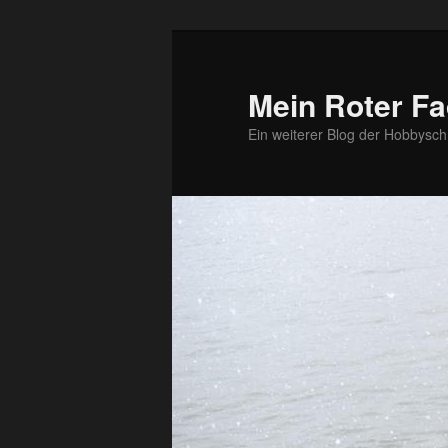
Zum
Zum
primären
sekundären
Inhalt
Inhalt
Mein Roter Fa
springen
springen
Ein weiterer Blog der Hobbysch