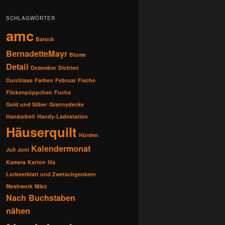
SCHLAGWÖRTER
amc
Barock
BernadetteMayr
Blume
Detail
Dezember
Dichten
Durchlass
Farben
Februar
Fische
Flickenpüppchen
Fuchs
Gold und Silber
Grannydecke
Handarbeit
Handy-Ladestation
Häuserquilt
Hürden
Kalendermonat
Juli
Juni
Kamera
Karton
lila
Lorbeerblatt und Zwetschgenkern
Meshwork
März
Nach Buchstaben
nähen