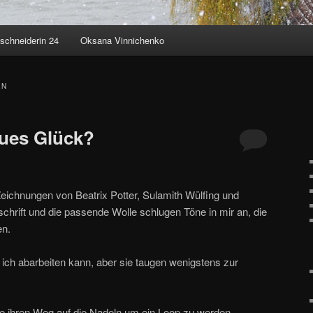
schneiderin 24
Oksana Vinnichenko
EN
eues Glück?
Zeichnungen von Beatrix Potter, Sulamith Wülfing und
tschrift und die passende Wolle schlugen Töne in mir an, die
en.
 ich abarbeiten kann, aber sie taugen wenigstens zur
e ihren Weg auf die Nadeln um ein Loop zu werden.