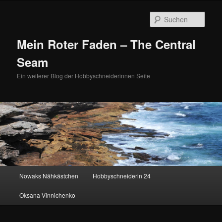
Zum
Zum
primären
sekundären
Such
Inhalt
Inhalt
springen
springen
Mein Roter Faden – The Central
Seam
Ein weiterer Blog der Hobbyschneiderinnen Seite
Hauptmenü
Nowaks Nähkästchen
Hobbyschneiderin 24
Oksana Vinnichenko