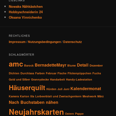
LIEBLINKS
Nowaks Nähkästchen
Hobbyschneiderin 24
Oksana Vinnichenko
RECHTLICHES
Impressum
/
Nutzungsbedingungen
/
Datenschutz
SCHLAGWÖRTER
amc
BernadetteMayr
Detail
Barock
Blume
Dezember
Dichten
Durchlass
Farben
Februar
Fische
Flickenpüppchen
Fuchs
Gold und Silber
Grannydecke
Handarbeit
Handy-Ladestation
Häuserquilt
Kalendermonat
Hürden
Juli
Juni
Kamera
Karton
lila
Lorbeerblatt und Zwetschgenkern
Meshwork
März
Nach Buchstaben nähen
Neujahrskarten
Ostern
Pappe