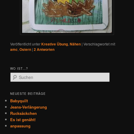
Veröffentlicht unter
Kreative Übung
,
Nähen
|
Verschlagwortet mit
amc
,
Ostern
|
2
Antworten
WO IST…?
S
u
c
h
NEUESTE BEITRÄGE
e
Babyquilt
n
Jeans-Verlängerung
Rucksäckchen
Es ist genäht!
anpassung