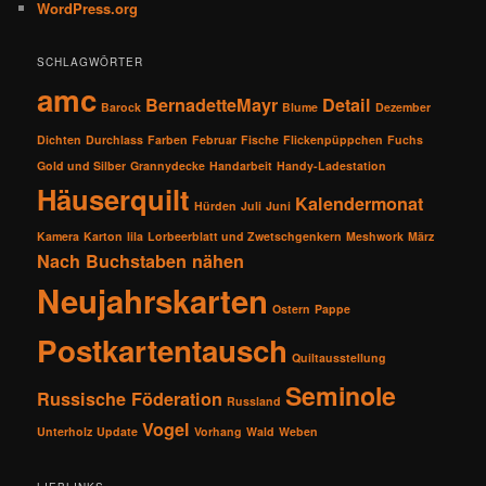
WordPress.org
SCHLAGWÖRTER
amc
BernadetteMayr
Detail
Barock
Blume
Dezember
Dichten
Durchlass
Farben
Februar
Fische
Flickenpüppchen
Fuchs
Gold und Silber
Grannydecke
Handarbeit
Handy-Ladestation
Häuserquilt
Kalendermonat
Hürden
Juli
Juni
Kamera
Karton
lila
Lorbeerblatt und Zwetschgenkern
Meshwork
März
Nach Buchstaben nähen
Neujahrskarten
Ostern
Pappe
Postkartentausch
Quiltausstellung
Seminole
Russische Föderation
Russland
Vogel
Unterholz
Update
Vorhang
Wald
Weben