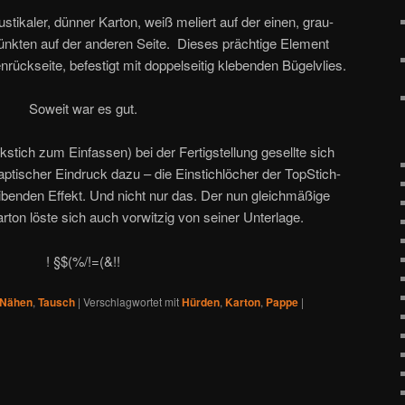
ustikaler, dünner Karton, weiß meliert auf der einen, grau-
Pünkten auf der anderen Seite. Dieses prächtige Element
nrückseite, befestigt mit doppelseitig klebenden Bügelvlies.
Soweit war es gut.
tich zum Einfassen) bei der Fertigstellung gesellte sich
haptischer Eindruck dazu – die Einstichlöcher der TopStich-
eibenden Effekt. Und nicht nur das. Der nun gleichmäßige
rton löste sich auch vorwitzig von seiner Unterlage.
! §$(%/!=(&!!
Nähen
,
Tausch
|
Verschlagwortet mit
Hürden
,
Karton
,
Pappe
|