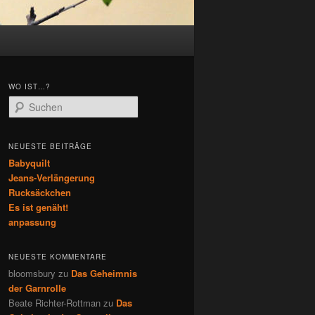
WO IST…?
S
u
c
h
NEUESTE BEITRÄGE
e
Babyquilt
n
Jeans-Verlängerung
Rucksäckchen
Es ist genäht!
anpassung
NEUESTE KOMMENTARE
bloomsbury
zu
Das Geheimnis
der Garnrolle
Beate Richter-Rottman
zu
Das