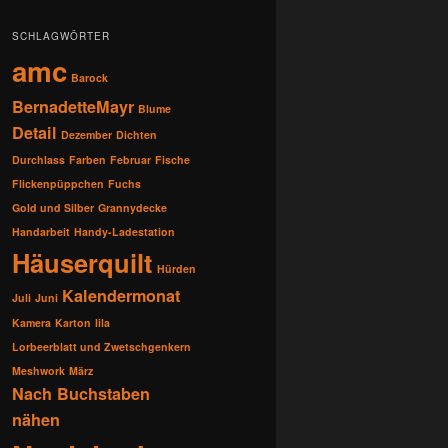
SCHLAGWÖRTER
amc
Barock
BernadetteMayr
Blume
Detail
Dezember
Dichten
Durchlass
Farben
Februar
Fische
Flickenpüppchen
Fuchs
Gold und Silber
Grannydecke
Handarbeit
Handy-Ladestation
Häuserquilt
Hürden
Kalendermonat
Juli
Juni
Kamera
Karton
lila
Lorbeerblatt und Zwetschgenkern
Meshwork
März
Nach Buchstaben
nähen