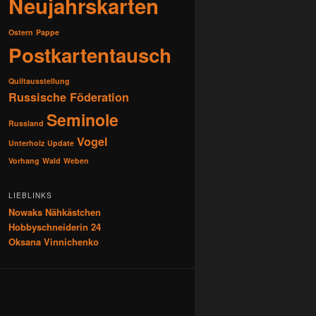
Neujahrskarten
Ostern
Pappe
Postkartentausch
Quiltausstellung
Russische Föderation
Seminole
Russland
Vogel
Unterholz
Update
Vorhang
Wald
Weben
LIEBLINKS
Nowaks Nähkästchen
Hobbyschneiderin 24
Oksana Vinnichenko