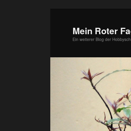
Zum
Zum
primären
sekundären
Inhalt
Inhalt
Mein Roter Fa
springen
springen
Ein weiterer Blog der Hobbysch