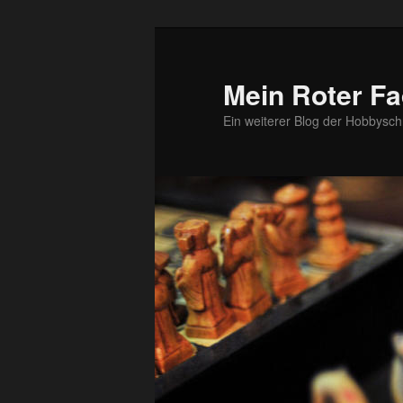
Zum
Zum
primären
sekundären
Inhalt
Inhalt
Mein Roter Fa
springen
springen
Ein weiterer Blog der Hobbysch