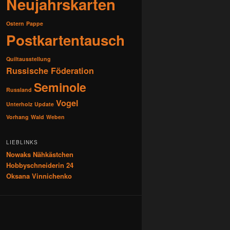
Neujahrskarten
Ostern
Pappe
Postkartentausch
Quiltausstellung
Russische Föderation
Seminole
Russland
Vogel
Unterholz
Update
Vorhang
Wald
Weben
LIEBLINKS
Nowaks Nähkästchen
Hobbyschneiderin 24
Oksana Vinnichenko