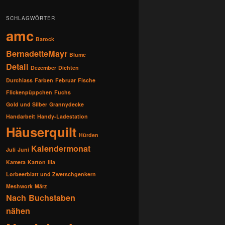
SCHLAGWÖRTER
amc
Barock
BernadetteMayr
Blume
Detail
Dezember
Dichten
Durchlass
Farben
Februar
Fische
Flickenpüppchen
Fuchs
Gold und Silber
Grannydecke
Handarbeit
Handy-Ladestation
Häuserquilt
Hürden
Kalendermonat
Juli
Juni
Kamera
Karton
lila
Lorbeerblatt und Zwetschgenkern
Meshwork
März
Nach Buchstaben
nähen