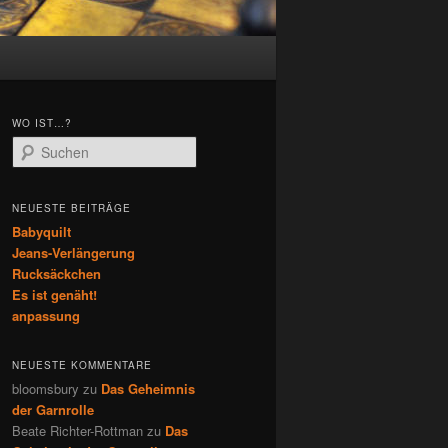
WO IST…?
S
u
c
h
NEUESTE BEITRÄGE
e
Babyquilt
n
Jeans-Verlängerung
Rucksäckchen
Es ist genäht!
anpassung
NEUESTE KOMMENTARE
bloomsbury
zu
Das Geheimnis
der Garnrolle
Beate Richter-Rottman
zu
Das