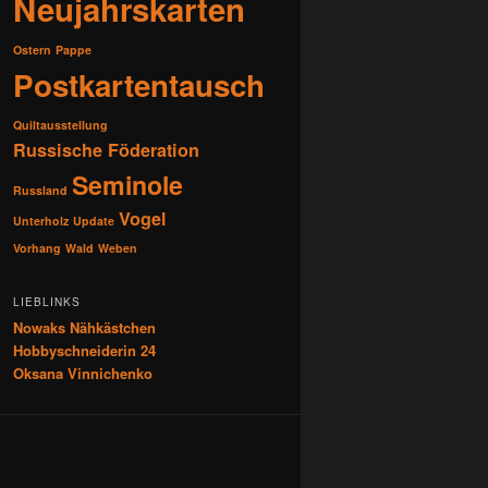
Neujahrskarten
Ostern
Pappe
Postkartentausch
Quiltausstellung
Russische Föderation
Seminole
Russland
Vogel
Unterholz
Update
Vorhang
Wald
Weben
LIEBLINKS
Nowaks Nähkästchen
Hobbyschneiderin 24
Oksana Vinnichenko