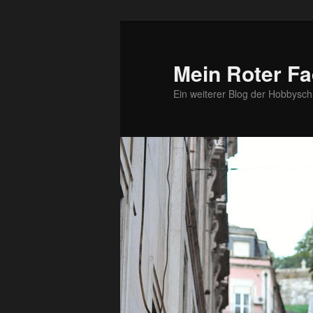
Zum
Zum
primären
sekundären
Inhalt
Inhalt
Mein Roter Fa
springen
springen
Ein weiterer Blog der Hobbysch