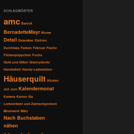
SCHLAGWÖRTER
amc
Barock
BernadetteMayr
Blume
Detail
Dezember
Dichten
Durchlass
Farben
Februar
Fische
Flickenpüppchen
Fuchs
Gold und Silber
Grannydecke
Handarbeit
Handy-Ladestation
Häuserquilt
Hürden
Kalendermonat
Juli
Juni
Kamera
Karton
lila
Lorbeerblatt und Zwetschgenkern
Meshwork
März
Nach Buchstaben
nähen