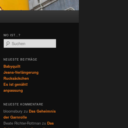
WO IST…?
S
u
c
h
NEUESTE BEITRÄGE
e
Babyquilt
n
Jeans-Verlängerung
Rucksäckchen
Es ist genäht!
anpassung
NEUESTE KOMMENTARE
bloomsbury
zu
Das Geheimnis
der Garnrolle
Beate Richter-Rottman
zu
Das