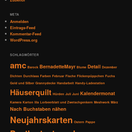
META
Anmelden
Eintrags-Feed
Kommentar-Feed
WordPress.org
SCHLAGWÖRTER
amc
BernadetteMayr
Detail
Barock
Blume
Dezember
Dichten
Durchlass
Farben
Februar
Fische
Flickenpüppchen
Fuchs
Gold und Silber
Grannydecke
Handarbeit
Handy-Ladestation
Häuserquilt
Kalendermonat
Hürden
Juli
Juni
Kamera
Karton
lila
Lorbeerblatt und Zwetschgenkern
Meshwork
März
Nach Buchstaben nähen
Neujahrskarten
Ostern
Pappe