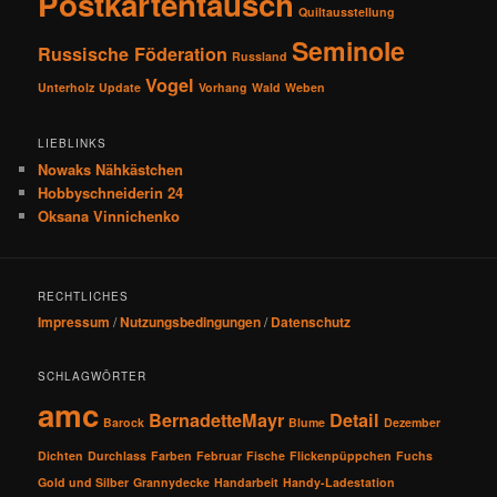
Postkartentausch
Quiltausstellung
Seminole
Russische Föderation
Russland
Vogel
Unterholz
Update
Vorhang
Wald
Weben
LIEBLINKS
Nowaks Nähkästchen
Hobbyschneiderin 24
Oksana Vinnichenko
RECHTLICHES
Impressum
/
Nutzungsbedingungen
/
Datenschutz
SCHLAGWÖRTER
amc
BernadetteMayr
Detail
Barock
Blume
Dezember
Dichten
Durchlass
Farben
Februar
Fische
Flickenpüppchen
Fuchs
Gold und Silber
Grannydecke
Handarbeit
Handy-Ladestation