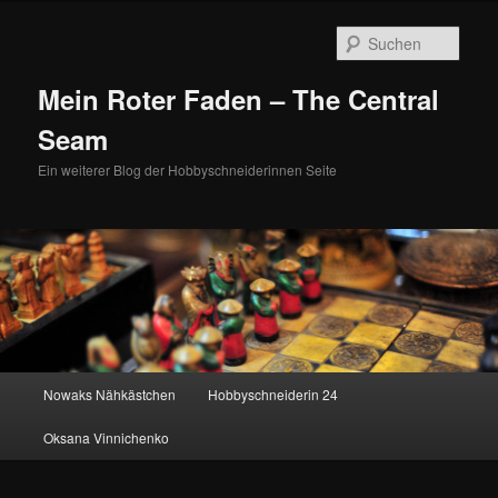
Zum
Zum
primären
sekundären
Such
Inhalt
Inhalt
springen
springen
Mein Roter Faden – The Central
Seam
Ein weiterer Blog der Hobbyschneiderinnen Seite
Hauptmenü
Nowaks Nähkästchen
Hobbyschneiderin 24
Oksana Vinnichenko