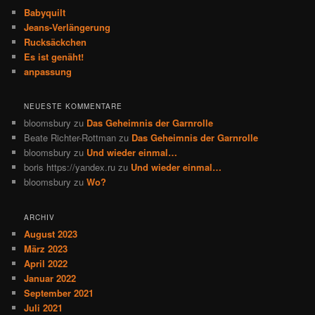
e
Babyquilt
n
Jeans-Verlängerung
Rucksäckchen
Es ist genäht!
anpassung
NEUESTE KOMMENTARE
bloomsbury
zu
Das Geheimnis der Garnrolle
Beate Richter-Rottman
zu
Das Geheimnis der Garnrolle
bloomsbury
zu
Und wieder einmal…
boris https://yandex.ru
zu
Und wieder einmal…
bloomsbury
zu
Wo?
ARCHIV
August 2023
März 2023
April 2022
Januar 2022
September 2021
Juli 2021