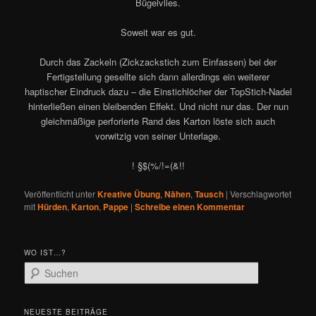
Bügelvlies.
Soweit war es gut.
Durch das Zackeln (Zickzackstich zum Einfassen) bei der
Fertigstellung gesellte sich dann allerdings ein weiterer
haptischer Eindruck dazu – die Einstichlöcher der TopStich-Nadel
hinterließen einen bleibenden Effekt. Und nicht nur das. Der nun
gleichmäßige perforierte Rand des Karton löste sich auch
vorwitzig von seiner Unterlage.
! §$(%/!=(&!!
Veröffentlicht unter
Kreative Übung
,
Nähen
,
Tausch
|
Verschlagwortet
mit
Hürden
,
Karton
,
Pappe
|
Schreibe einen Kommentar
WO IST…?
S
u
c
h
NEUESTE BEITRÄGE