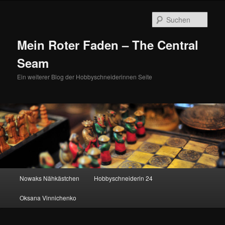
Zum
Zum
primären
sekundären
Such
Inhalt
Inhalt
springen
springen
Mein Roter Faden – The Central
Seam
Ein weiterer Blog der Hobbyschneiderinnen Seite
Hauptmenü
Nowaks Nähkästchen
Hobbyschneiderin 24
Oksana Vinnichenko