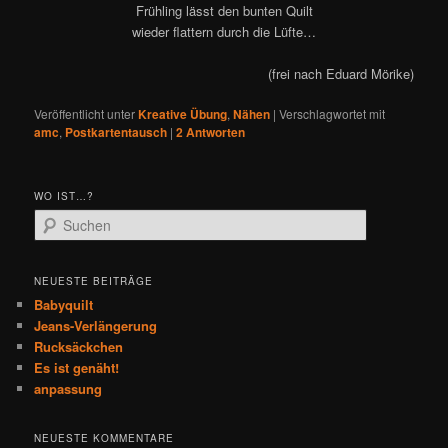
Frühling lässt den bunten Quilt
wieder flattern durch die Lüfte…
(frei nach Eduard Mörike)
Veröffentlicht unter
Kreative Übung
,
Nähen
|
Verschlagwortet mit
amc
,
Postkartentausch
|
2
Antworten
WO IST…?
S
u
c
h
NEUESTE BEITRÄGE
e
Babyquilt
n
Jeans-Verlängerung
Rucksäckchen
Es ist genäht!
anpassung
NEUESTE KOMMENTARE