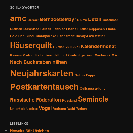
SCHLAGWÖRTER
amc
BernadetteMayr
Detail
Barock
Blume
Dezember
Dichten
Durchlass
Farben
Februar
Fische
Flickenpüppchen
Fuchs
Gold und Silber
Grannydecke
Handarbeit
Handy-Ladestation
Häuserquilt
Kalendermonat
Hürden
Juli
Juni
Kamera
Karton
lila
Lorbeerblatt und Zwetschgenkern
Meshwork
März
Nach Buchstaben nähen
Neujahrskarten
Ostern
Pappe
Postkartentausch
Quiltausstellung
Seminole
Russische Föderation
Russland
Vogel
Unterholz
Update
Vorhang
Wald
Weben
LIEBLINKS
Nowaks Nähkästchen