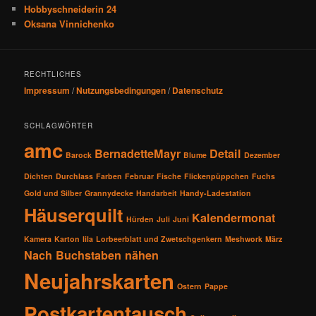
Hobbyschneiderin 24
Oksana Vinnichenko
RECHTLICHES
Impressum
/
Nutzungsbedingungen
/
Datenschutz
SCHLAGWÖRTER
amc
BernadetteMayr
Detail
Barock
Blume
Dezember
Dichten
Durchlass
Farben
Februar
Fische
Flickenpüppchen
Fuchs
Gold und Silber
Grannydecke
Handarbeit
Handy-Ladestation
Häuserquilt
Kalendermonat
Hürden
Juli
Juni
Kamera
Karton
lila
Lorbeerblatt und Zwetschgenkern
Meshwork
März
Nach Buchstaben nähen
Neujahrskarten
Ostern
Pappe
Postkartentausch