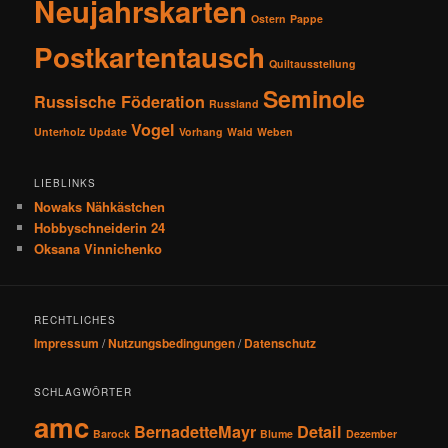
Neujahrskarten
Ostern
Pappe
Postkartentausch
Quiltausstellung
Seminole
Russische Föderation
Russland
Vogel
Unterholz
Update
Vorhang
Wald
Weben
LIEBLINKS
Nowaks Nähkästchen
Hobbyschneiderin 24
Oksana Vinnichenko
RECHTLICHES
Impressum
/
Nutzungsbedingungen
/
Datenschutz
SCHLAGWÖRTER
amc
BernadetteMayr
Detail
Barock
Blume
Dezember