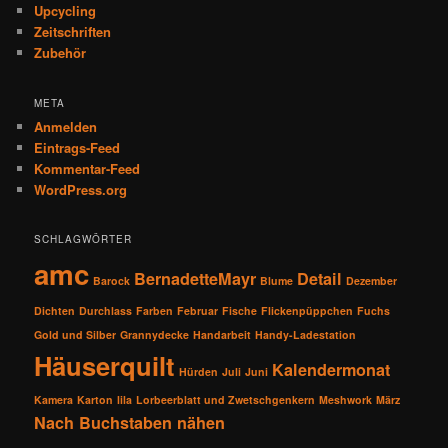
Upcycling
Zeitschriften
Zubehör
META
Anmelden
Eintrags-Feed
Kommentar-Feed
WordPress.org
SCHLAGWÖRTER
amc
BernadetteMayr
Detail
Barock
Blume
Dezember
Dichten
Durchlass
Farben
Februar
Fische
Flickenpüppchen
Fuchs
Gold und Silber
Grannydecke
Handarbeit
Handy-Ladestation
Häuserquilt
Kalendermonat
Hürden
Juli
Juni
Kamera
Karton
lila
Lorbeerblatt und Zwetschgenkern
Meshwork
März
Nach Buchstaben nähen