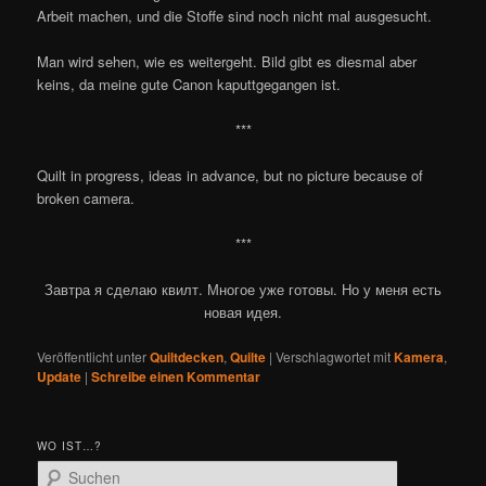
Arbeit machen, und die Stoffe sind noch nicht mal ausgesucht.
Man wird sehen, wie es weitergeht. Bild gibt es diesmal aber
keins, da meine gute Canon kaputtgegangen ist.
***
Quilt in progress, ideas in advance, but no picture because of
broken camera.
***
Завтра я сделаю квилт. Многое уже готовы. Но у меня есть
новая идея.
Veröffentlicht unter
Quiltdecken
,
Quilte
|
Verschlagwortet mit
Kamera
,
Update
|
Schreibe einen Kommentar
WO IST…?
S