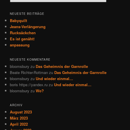
u
c
h
NEUESTE BEITRÄGE
e
Babyquilt
n
Jeans-Verlängerung
Rucksäckchen
Es ist genäht!
anpassung
NEUESTE KOMMENTARE
bloomsbury
zu
Das Geheimnis der Garnrolle
Beate Richter-Rottman
zu
Das Geheimnis der Garnrolle
bloomsbury
zu
Und wieder einmal…
boris https://yandex.ru
zu
Und wieder einmal…
bloomsbury
zu
Wo?
ARCHIV
August 2023
März 2023
April 2022