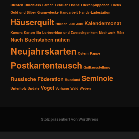
Dichten
Durchlass
Farben
Februar
Fische
Flickenpüppchen
Fuchs
Gold und Silber
Grannydecke
Handarbeit
Handy-Ladestation
Häuserquilt
Kalendermonat
Hürden
Juli
Juni
Kamera
Karton
lila
Lorbeerblatt und Zwetschgenkern
Meshwork
März
Nach Buchstaben nähen
Neujahrskarten
Ostern
Pappe
Postkartentausch
Quiltausstellung
Seminole
Russische Föderation
Russland
Vogel
Unterholz
Update
Vorhang
Wald
Weben
Stolz präsentiert von WordPress