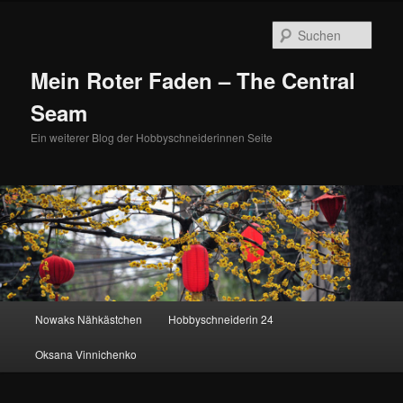
Zum
Zum
primären
sekundären
Such
Inhalt
Inhalt
springen
springen
Mein Roter Faden – The Central
Seam
Ein weiterer Blog der Hobbyschneiderinnen Seite
Hauptmenü
Nowaks Nähkästchen
Hobbyschneiderin 24
Oksana Vinnichenko