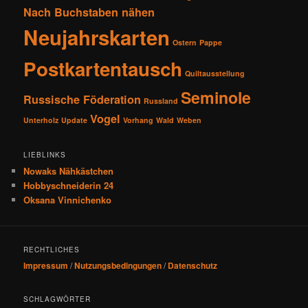
Nach Buchstaben nähen
Neujahrskarten
Ostern
Pappe
Postkartentausch
Quiltausstellung
Seminole
Russische Föderation
Russland
Vogel
Unterholz
Update
Vorhang
Wald
Weben
LIEBLINKS
Nowaks Nähkästchen
Hobbyschneiderin 24
Oksana Vinnichenko
RECHTLICHES
Impressum
/
Nutzungsbedingungen
/
Datenschutz
SCHLAGWÖRTER