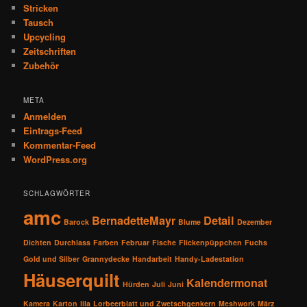
Stricken
Tausch
Upcycling
Zeitschriften
Zubehör
META
Anmelden
Eintrags-Feed
Kommentar-Feed
WordPress.org
SCHLAGWÖRTER
amc
BernadetteMayr
Detail
Barock
Blume
Dezember
Dichten
Durchlass
Farben
Februar
Fische
Flickenpüppchen
Fuchs
Gold und Silber
Grannydecke
Handarbeit
Handy-Ladestation
Häuserquilt
Kalendermonat
Hürden
Juli
Juni
Kamera
Karton
lila
Lorbeerblatt und Zwetschgenkern
Meshwork
März