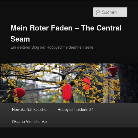
Zum
Zum
primären
sekundären
Such
Inhalt
Inhalt
springen
springen
Mein Roter Faden – The Central
Seam
Ein weiterer Blog der Hobbyschneiderinnen Seite
Hauptmenü
Nowaks Nähkästchen
Hobbyschneiderin 24
Oksana Vinnichenko