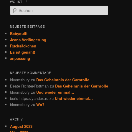
WO IST…?
S
u
c
h
NEUESTE BEITRÄGE
e
Babyquilt
n
Jeans-Verlängerung
Rucksäckchen
Es ist genäht!
anpassung
NEUESTE KOMMENTARE
bloomsbury
zu
Das Geheimnis der Garnrolle
Beate Richter-Rottman
zu
Das Geheimnis der Garnrolle
bloomsbury
zu
Und wieder einmal…
boris https://yandex.ru
zu
Und wieder einmal…
bloomsbury
zu
Wo?
ARCHIV
August 2023