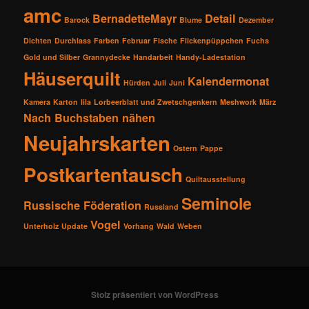
amc
BernadetteMayr
Detail
Barock
Blume
Dezember
Dichten
Durchlass
Farben
Februar
Fische
Flickenpüppchen
Fuchs
Gold und Silber
Grannydecke
Handarbeit
Handy-Ladestation
Häuserquilt
Kalendermonat
Hürden
Juli
Juni
Kamera
Karton
lila
Lorbeerblatt und Zwetschgenkern
Meshwork
März
Nach Buchstaben nähen
Neujahrskarten
Ostern
Pappe
Postkartentausch
Quiltausstellung
Seminole
Russische Föderation
Russland
Vogel
Unterholz
Update
Vorhang
Wald
Weben
Stolz präsentiert von WordPress