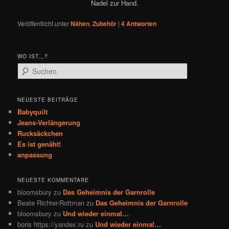
Nadel zur Hand.
Veröffentlicht unter
Nähen
,
Zubehör
|
4
Antworten
WO IST…?
S
u
c
h
NEUESTE BEITRÄGE
e
Babyquilt
n
Jeans-Verlängerung
Rucksäckchen
Es ist genäht!
anpassung
NEUESTE KOMMENTARE
bloomsbury
zu
Das Geheimnis der Garnrolle
Beate Richter-Rottman
zu
Das Geheimnis der Garnrolle
bloomsbury
zu
Und wieder einmal…
boris https://yandex.ru
zu
Und wieder einmal…