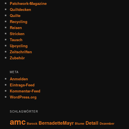
Patchwork-Magazine
Quiltdecken
Quilte
Recycling
Reisen
Stricken
Tausch
Upcycling
Zeitschriften
Zubehör
META
Anmelden
Eintrags-Feed
Kommentar-Feed
WordPress.org
SCHLAGWÖRTER
amc
BernadetteMayr
Detail
Barock
Blume
Dezember