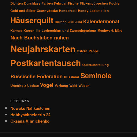
Dichten
Durchlass
Farben
Februar
Fische
Flickenpüppchen
Fuchs
Gold und Silber
Grannydecke
Handarbeit
Handy-Ladestation
Häuserquilt
Kalendermonat
Hürden
Juli
Juni
Kamera
Karton
lila
Lorbeerblatt und Zwetschgenkern
Meshwork
März
Nach Buchstaben nähen
Neujahrskarten
Ostern
Pappe
Postkartentausch
Quiltausstellung
Seminole
Russische Föderation
Russland
Vogel
Unterholz
Update
Vorhang
Wald
Weben
LIEBLINKS
Nowaks Nähkästchen
Hobbyschneiderin 24
Oksana Vinnichenko