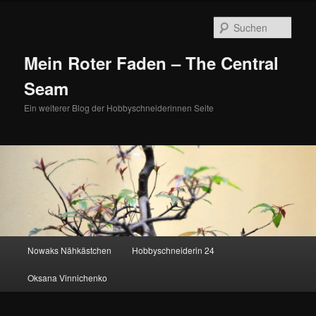
Zum
Zum
primären
sekundären
Such
Inhalt
Inhalt
springen
springen
Mein Roter Faden – The Central
Seam
Ein weiterer Blog der Hobbyschneiderinnen Seite
Hauptmenü
Nowaks Nähkästchen
Hobbyschneiderin 24
Oksana Vinnichenko