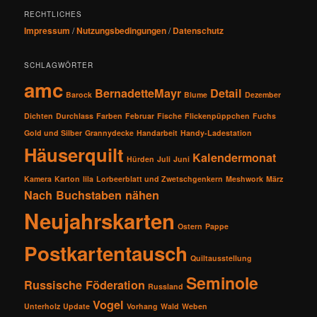
RECHTLICHES
Impressum
/
Nutzungsbedingungen
/
Datenschutz
SCHLAGWÖRTER
amc
BernadetteMayr
Detail
Barock
Blume
Dezember
Dichten
Durchlass
Farben
Februar
Fische
Flickenpüppchen
Fuchs
Gold und Silber
Grannydecke
Handarbeit
Handy-Ladestation
Häuserquilt
Kalendermonat
Hürden
Juli
Juni
Kamera
Karton
lila
Lorbeerblatt und Zwetschgenkern
Meshwork
März
Nach Buchstaben nähen
Neujahrskarten
Ostern
Pappe
Postkartentausch
Quiltausstellung
Seminole
Russische Föderation
Russland
Vogel
Unterholz
Update
Vorhang
Wald
Weben