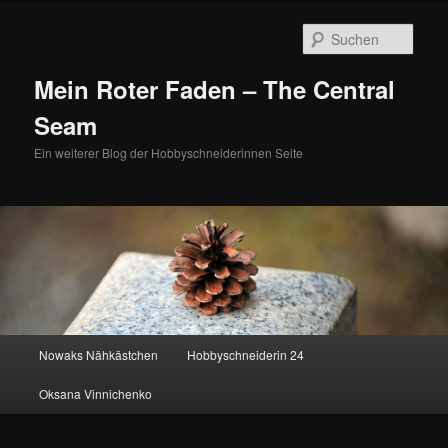
Zum
Zum
primären
sekundären
Such
Inhalt
Inhalt
springen
springen
Mein Roter Faden – The Central
Seam
Ein weiterer Blog der Hobbyschneiderinnen Seite
Hauptmenü
Nowaks Nähkästchen
Hobbyschneiderin 24
Oksana Vinnichenko