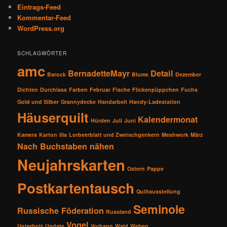
Eintrags-Feed
Kommentar-Feed
WordPress.org
SCHLAGWÖRTER
amc
BernadetteMayr
Detail
Barock
Blume
Dezember
Dichten
Durchlass
Farben
Februar
Fische
Flickenpüppchen
Fuchs
Gold und Silber
Grannydecke
Handarbeit
Handy-Ladestation
Häuserquilt
Kalendermonat
Hürden
Juli
Juni
Kamera
Karton
lila
Lorbeerblatt und Zwetschgenkern
Meshwork
März
Nach Buchstaben nähen
Neujahrskarten
Ostern
Pappe
Postkartentausch
Quiltausstellung
Seminole
Russische Föderation
Russland
Vogel
Unterholz
Update
Vorhang
Wald
Weben