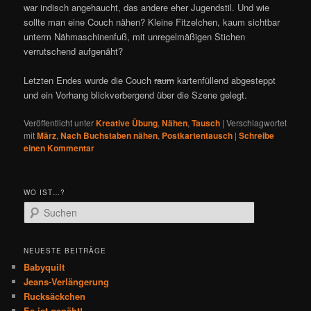
war indisch angehaucht, das andere eher Jugendstil. Und wie
sollte man eine Couch nähen? Kleine Fitzelchen, kaum sichtbar
unterm Nähmaschinenfuß, mit unregelmäßigen Stichen
verrutschend aufgenäht?
Letzten Endes wurde die Couch
raum
kartenfüllend abgesteppt
und ein Vorhang blickverbergend über die Szene gelegt.
Veröffentlicht unter
Kreative Übung
,
Nähen
,
Tausch
|
Verschlagwortet
mit
März
,
Nach Buchstaben nähen
,
Postkartentausch
|
Schreibe
einen Kommentar
WO IST…?
S
u
c
h
NEUESTE BEITRÄGE
e
Babyquilt
n
Jeans-Verlängerung
Rucksäckchen
Es ist genäht!