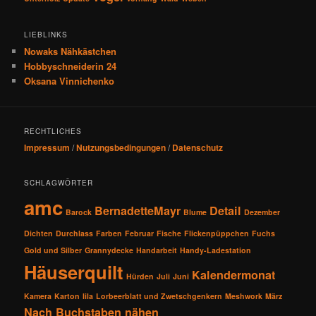
LIEBLINKS
Nowaks Nähkästchen
Hobbyschneiderin 24
Oksana Vinnichenko
RECHTLICHES
Impressum
/
Nutzungsbedingungen
/
Datenschutz
SCHLAGWÖRTER
amc
BernadetteMayr
Detail
Barock
Blume
Dezember
Dichten
Durchlass
Farben
Februar
Fische
Flickenpüppchen
Fuchs
Gold und Silber
Grannydecke
Handarbeit
Handy-Ladestation
Häuserquilt
Kalendermonat
Hürden
Juli
Juni
Kamera
Karton
lila
Lorbeerblatt und Zwetschgenkern
Meshwork
März
Nach Buchstaben nähen