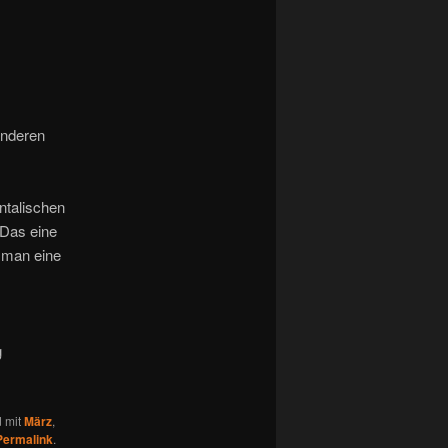
anderen
entalischen
 Das eine
e man eine
g
d mit
März
,
Permalink
.