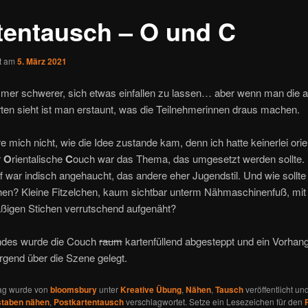
tentausch – O und C
ht am
5. März 2021
mmer schwerer, sich etwas einfallen zu lassen… aber wenn man die 
en sieht ist man erstaunt, was die Teilnehmerinnen draus machen.
re mich nicht, wie die Idee zustande kam, denn ich hatte keinerlei ori
r
O
rientalische
C
ouch war das Thema, das umgesetzt werden sollte.
f war indisch angehaucht, das andere eher Jugendstil. Und wie sollt
en? Kleine Fitzelchen, kaum sichtbar unterm Nähmaschinenfuß, mit
ßigen Stichen verrutschend aufgenäht?
ndes wurde die Couch
raum
kartenfüllend abgesteppt und ein Vorhan
rgend über die Szene gelegt.
rag wurde von
bloomsbury
unter
Kreative Übung
,
Nähen
,
Tausch
veröffentlicht un
taben nähen
,
Postkartentausch
verschlagwortet. Setze ein Lesezeichen für den