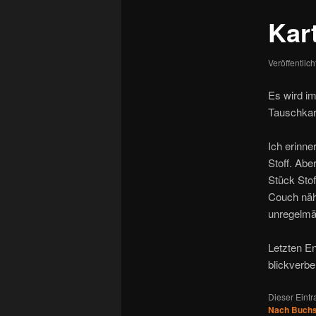
Kar
Veröffentlic
Es wird i
Tauschkart
Ich erinne
Stoff. Abe
Stück Stof
Couch näh
unregelmä
Letzten E
blickverbe
Dieser Eint
Nach Buchs