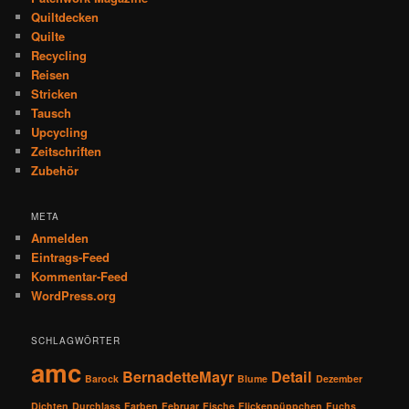
Quiltdecken
Quilte
Recycling
Reisen
Stricken
Tausch
Upcycling
Zeitschriften
Zubehör
META
Anmelden
Eintrags-Feed
Kommentar-Feed
WordPress.org
SCHLAGWÖRTER
amc
BernadetteMayr
Detail
Barock
Blume
Dezember
Dichten
Durchlass
Farben
Februar
Fische
Flickenpüppchen
Fuchs