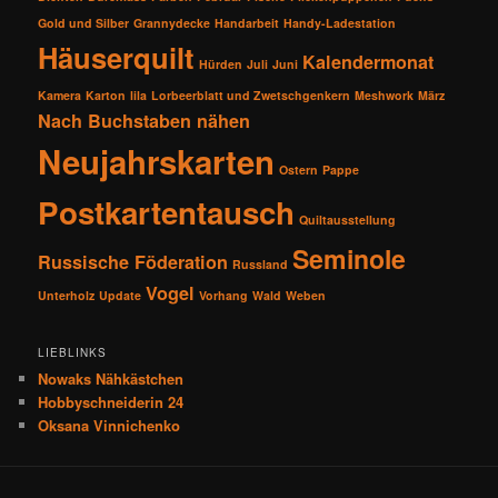
Gold und Silber
Grannydecke
Handarbeit
Handy-Ladestation
Häuserquilt
Kalendermonat
Hürden
Juli
Juni
Kamera
Karton
lila
Lorbeerblatt und Zwetschgenkern
Meshwork
März
Nach Buchstaben nähen
Neujahrskarten
Ostern
Pappe
Postkartentausch
Quiltausstellung
Seminole
Russische Föderation
Russland
Vogel
Unterholz
Update
Vorhang
Wald
Weben
LIEBLINKS
Nowaks Nähkästchen
Hobbyschneiderin 24
Oksana Vinnichenko