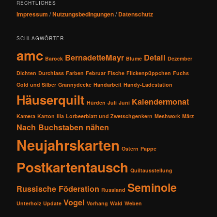
RECHTLICHES
Impressum
/
Nutzungsbedingungen
/
Datenschutz
SCHLAGWÖRTER
amc
BernadetteMayr
Detail
Barock
Blume
Dezember
Dichten
Durchlass
Farben
Februar
Fische
Flickenpüppchen
Fuchs
Gold und Silber
Grannydecke
Handarbeit
Handy-Ladestation
Häuserquilt
Kalendermonat
Hürden
Juli
Juni
Kamera
Karton
lila
Lorbeerblatt und Zwetschgenkern
Meshwork
März
Nach Buchstaben nähen
Neujahrskarten
Ostern
Pappe
Postkartentausch
Quiltausstellung
Seminole
Russische Föderation
Russland
Vogel
Unterholz
Update
Vorhang
Wald
Weben