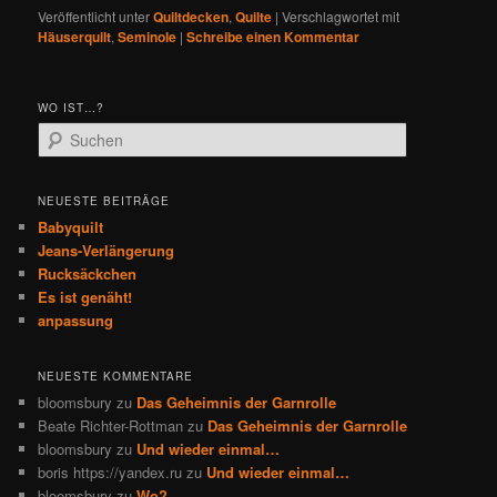
Veröffentlicht unter
Quiltdecken
,
Quilte
|
Verschlagwortet mit
Häuserquilt
,
Seminole
|
Schreibe einen Kommentar
WO IST…?
S
u
c
h
NEUESTE BEITRÄGE
e
Babyquilt
n
Jeans-Verlängerung
Rucksäckchen
Es ist genäht!
anpassung
NEUESTE KOMMENTARE
bloomsbury
zu
Das Geheimnis der Garnrolle
Beate Richter-Rottman
zu
Das Geheimnis der Garnrolle
bloomsbury
zu
Und wieder einmal…
boris https://yandex.ru
zu
Und wieder einmal…
bloomsbury
zu
Wo?