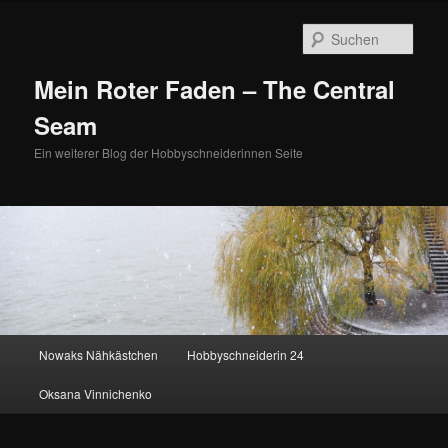
Zum
Zum
primären
sekundären
Such
Inhalt
Inhalt
springen
springen
Mein Roter Faden – The Central
Seam
Ein weiterer Blog der Hobbyschneiderinnen Seite
Hauptmenü
Nowaks Nähkästchen
Hobbyschneiderin 24
Oksana Vinnichenko