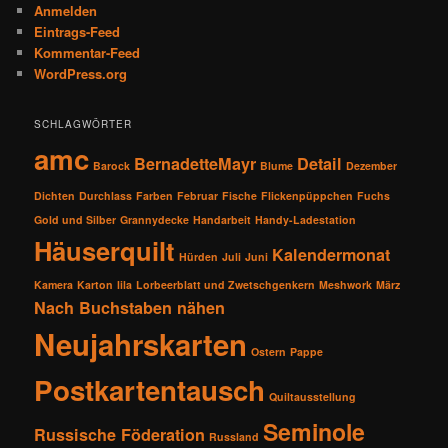
Anmelden
Eintrags-Feed
Kommentar-Feed
WordPress.org
SCHLAGWÖRTER
amc
BernadetteMayr
Detail
Barock
Blume
Dezember
Dichten
Durchlass
Farben
Februar
Fische
Flickenpüppchen
Fuchs
Gold und Silber
Grannydecke
Handarbeit
Handy-Ladestation
Häuserquilt
Kalendermonat
Hürden
Juli
Juni
Kamera
Karton
lila
Lorbeerblatt und Zwetschgenkern
Meshwork
März
Nach Buchstaben nähen
Neujahrskarten
Ostern
Pappe
Postkartentausch
Quiltausstellung
Seminole
Russische Föderation
Russland