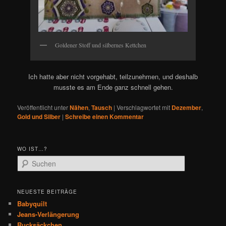
Goldener Stoff und silbernes Kettchen
Ich hatte aber nicht vorgehabt, teilzunehmen, und deshalb
musste es am Ende ganz schnell gehen.
Veröffentlicht unter
Nähen
,
Tausch
|
Verschlagwortet mit
Dezember
,
Gold und Silber
|
Schreibe einen Kommentar
WO IST…?
S
u
c
h
NEUESTE BEITRÄGE
e
Babyquilt
n
Jeans-Verlängerung
Rucksäckchen