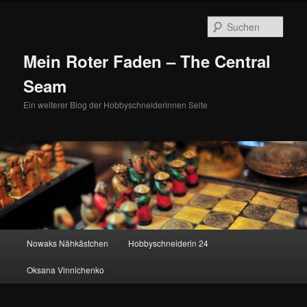
Zum
Zum
primären
sekundären
Such
Inhalt
Inhalt
springen
springen
Mein Roter Faden – The Central
Seam
Ein weiterer Blog der Hobbyschneiderinnen Seite
Hauptmenü
Nowaks Nähkästchen
Hobbyschneiderin 24
Oksana Vinnichenko