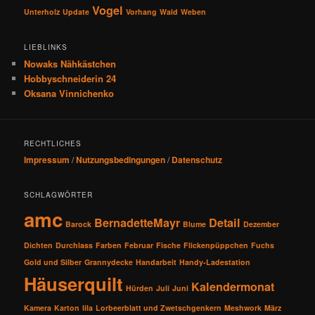
Vogel
Unterholz
Update
Vorhang
Wald
Weben
LIEBLINKS
Nowaks Nähkästchen
Hobbyschneiderin 24
Oksana Vinnichenko
RECHTLICHES
Impressum
/
Nutzungsbedingungen
/
Datenschutz
SCHLAGWÖRTER
amc
BernadetteMayr
Detail
Barock
Blume
Dezember
Dichten
Durchlass
Farben
Februar
Fische
Flickenpüppchen
Fuchs
Gold und Silber
Grannydecke
Handarbeit
Handy-Ladestation
Häuserquilt
Kalendermonat
Hürden
Juli
Juni
Kamera
Karton
lila
Lorbeerblatt und Zwetschgenkern
Meshwork
März