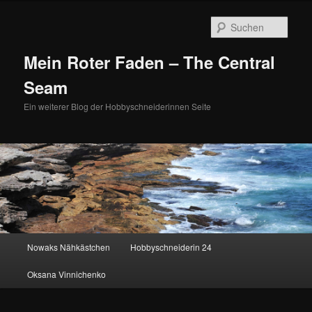
Zum
Zum
primären
sekundären
Such
Inhalt
Inhalt
springen
springen
Mein Roter Faden – The Central
Seam
Ein weiterer Blog der Hobbyschneiderinnen Seite
Hauptmenü
Nowaks Nähkästchen
Hobbyschneiderin 24
Oksana Vinnichenko