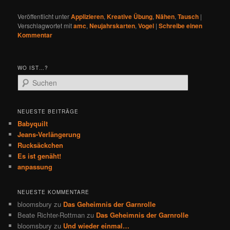
Veröffentlicht unter
Applizieren
,
Kreative Übung
,
Nähen
,
Tausch
|
Verschlagwortet mit
amc
,
Neujahrskarten
,
Vogel
|
Schreibe einen
Kommentar
WO IST…?
S
u
c
h
NEUESTE BEITRÄGE
e
Babyquilt
n
Jeans-Verlängerung
Rucksäckchen
Es ist genäht!
anpassung
NEUESTE KOMMENTARE
bloomsbury
zu
Das Geheimnis der Garnrolle
Beate Richter-Rottman
zu
Das Geheimnis der Garnrolle
bloomsbury
zu
Und wieder einmal…