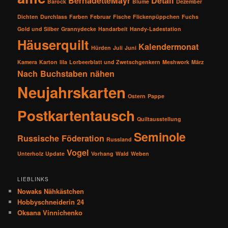
BernadetteMayr
Detail
Barock
Blume
Dezember
Dichten
Durchlass
Farben
Februar
Fische
Flickenpüppchen
Fuchs
Gold und Silber
Grannydecke
Handarbeit
Handy-Ladestation
Häuserquilt
Kalendermonat
Hürden
Juli
Juni
Kamera
Karton
lila
Lorbeerblatt und Zwetschgenkern
Meshwork
März
Nach Buchstaben nähen
Neujahrskarten
Ostern
Pappe
Postkartentausch
Quiltausstellung
Seminole
Russische Föderation
Russland
Vogel
Unterholz
Update
Vorhang
Wald
Weben
LIEBLINKS
Nowaks Nähkästchen
Hobbyschneiderin 24
Oksana Vinnichenko