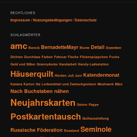
RECHTLICHES
Impressum
/
Nutzungsbedingungen
/
Datenschutz
SCHLAGWÖRTER
amc
BernadetteMayr
Detail
Barock
Blume
Dezember
Dichten
Durchlass
Farben
Februar
Fische
Flickenpüppchen
Fuchs
Gold und Silber
Grannydecke
Handarbeit
Handy-Ladestation
Häuserquilt
Kalendermonat
Hürden
Juli
Juni
Kamera
Karton
lila
Lorbeerblatt und Zwetschgenkern
Meshwork
März
Nach Buchstaben nähen
Neujahrskarten
Ostern
Pappe
Postkartentausch
Quiltausstellung
Seminole
Russische Föderation
Russland