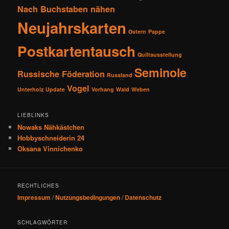
Nach Buchstaben nähen
Neujahrskarten
Ostern
Pappe
Postkartentausch
Quiltausstellung
Seminole
Russische Föderation
Russland
Vogel
Unterholz
Update
Vorhang
Wald
Weben
LIEBLINKS
Nowaks Nähkästchen
Hobbyschneiderin 24
Oksana Vinnichenko
RECHTLICHES
Impressum
/
Nutzungsbedingungen
/
Datenschutz
SCHLAGWÖRTER