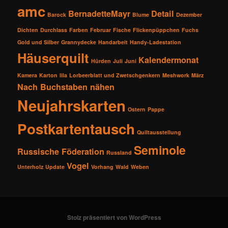
amc
BernadetteMayr
Detail
Barock
Blume
Dezember
Dichten
Durchlass
Farben
Februar
Fische
Flickenpüppchen
Fuchs
Gold und Silber
Grannydecke
Handarbeit
Handy-Ladestation
Häuserquilt
Kalendermonat
Hürden
Juli
Juni
Kamera
Karton
lila
Lorbeerblatt und Zwetschgenkern
Meshwork
März
Nach Buchstaben nähen
Neujahrskarten
Ostern
Pappe
Postkartentausch
Quiltausstellung
Seminole
Russische Föderation
Russland
Vogel
Unterholz
Update
Vorhang
Wald
Weben
Stolz präsentiert von WordPress