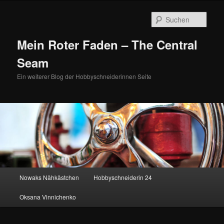
Zum
Zum
primären
sekundären
Such
Inhalt
Inhalt
springen
springen
Mein Roter Faden – The Central
Seam
Ein weiterer Blog der Hobbyschneiderinnen Seite
Hauptmenü
Nowaks Nähkästchen
Hobbyschneiderin 24
Oksana Vinnichenko