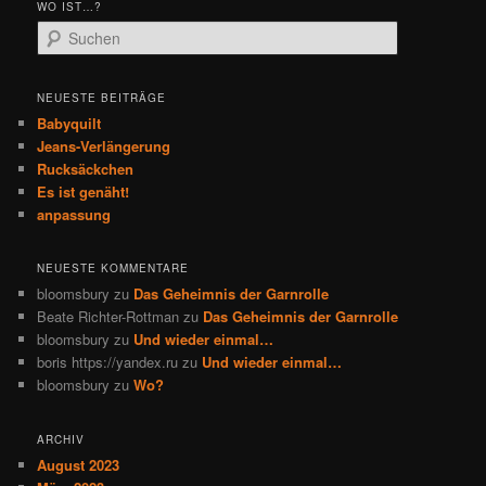
WO IST…?
S
u
c
h
NEUESTE BEITRÄGE
e
Babyquilt
n
Jeans-Verlängerung
Rucksäckchen
Es ist genäht!
anpassung
NEUESTE KOMMENTARE
bloomsbury
zu
Das Geheimnis der Garnrolle
Beate Richter-Rottman
zu
Das Geheimnis der Garnrolle
bloomsbury
zu
Und wieder einmal…
boris https://yandex.ru
zu
Und wieder einmal…
bloomsbury
zu
Wo?
ARCHIV
August 2023