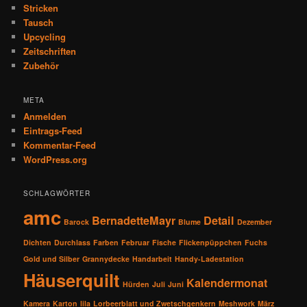
Stricken
Tausch
Upcycling
Zeitschriften
Zubehör
META
Anmelden
Eintrags-Feed
Kommentar-Feed
WordPress.org
SCHLAGWÖRTER
amc
BernadetteMayr
Detail
Barock
Blume
Dezember
Dichten
Durchlass
Farben
Februar
Fische
Flickenpüppchen
Fuchs
Gold und Silber
Grannydecke
Handarbeit
Handy-Ladestation
Häuserquilt
Kalendermonat
Hürden
Juli
Juni
Kamera
Karton
lila
Lorbeerblatt und Zwetschgenkern
Meshwork
März