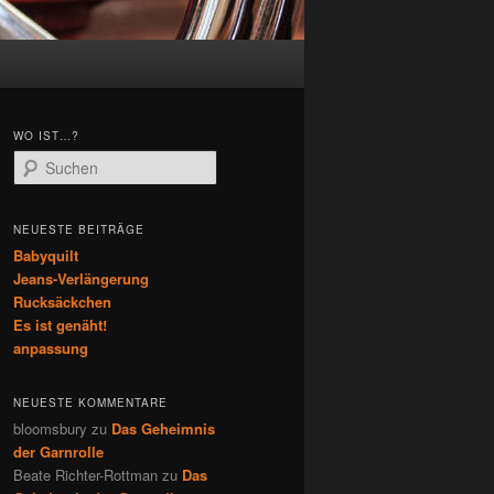
WO IST…?
S
u
c
h
NEUESTE BEITRÄGE
e
Babyquilt
n
Jeans-Verlängerung
Rucksäckchen
Es ist genäht!
anpassung
NEUESTE KOMMENTARE
bloomsbury
zu
Das Geheimnis
der Garnrolle
Beate Richter-Rottman
zu
Das