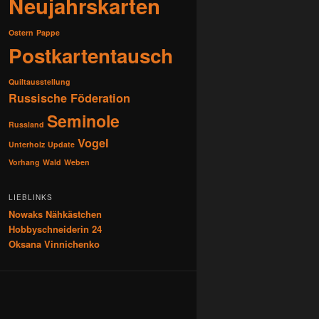
Neujahrskarten
Ostern
Pappe
Postkartentausch
Quiltausstellung
Russische Föderation
Seminole
Russland
Vogel
Unterholz
Update
Vorhang
Wald
Weben
LIEBLINKS
Nowaks Nähkästchen
Hobbyschneiderin 24
Oksana Vinnichenko