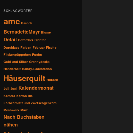
SCHLAGWÖRTER
amc
Barock
BernadetteMayr
Blume
Detail
Dezember
Dichten
Durchlass
Farben
Februar
Fische
Flickenpüppchen
Fuchs
Gold und Silber
Grannydecke
Handarbeit
Handy-Ladestation
Häuserquilt
Hürden
Kalendermonat
Juli
Juni
Kamera
Karton
lila
Lorbeerblatt und Zwetschgenkern
Meshwork
März
Nach Buchstaben
nähen