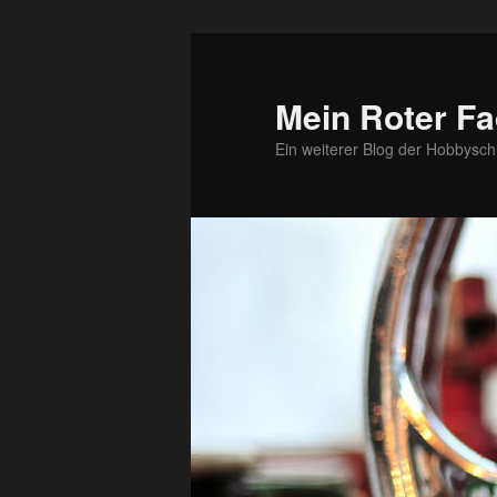
Zum
Zum
primären
sekundären
Inhalt
Inhalt
Mein Roter Fa
springen
springen
Ein weiterer Blog der Hobbysch