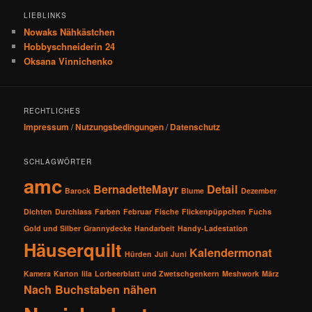
LIEBLINKS
Nowaks Nähkästchen
Hobbyschneiderin 24
Oksana Vinnichenko
RECHTLICHES
Impressum
/
Nutzungsbedingungen
/
Datenschutz
SCHLAGWÖRTER
amc
BernadetteMayr
Detail
Barock
Blume
Dezember
Dichten
Durchlass
Farben
Februar
Fische
Flickenpüppchen
Fuchs
Gold und Silber
Grannydecke
Handarbeit
Handy-Ladestation
Häuserquilt
Kalendermonat
Hürden
Juli
Juni
Kamera
Karton
lila
Lorbeerblatt und Zwetschgenkern
Meshwork
März
Nach Buchstaben nähen