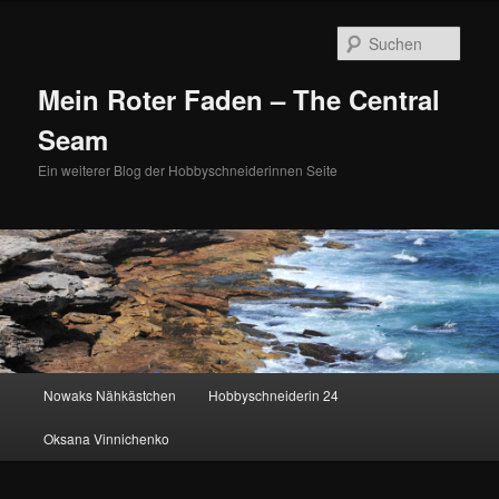
Zum
Zum
primären
sekundären
Such
Inhalt
Inhalt
springen
springen
Mein Roter Faden – The Central
Seam
Ein weiterer Blog der Hobbyschneiderinnen Seite
Hauptmenü
Nowaks Nähkästchen
Hobbyschneiderin 24
Oksana Vinnichenko