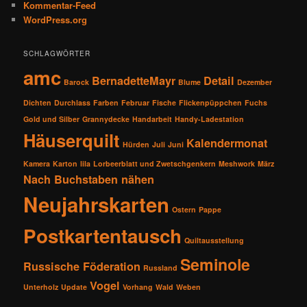
Kommentar-Feed
WordPress.org
SCHLAGWÖRTER
amc
BernadetteMayr
Detail
Barock
Blume
Dezember
Dichten
Durchlass
Farben
Februar
Fische
Flickenpüppchen
Fuchs
Gold und Silber
Grannydecke
Handarbeit
Handy-Ladestation
Häuserquilt
Kalendermonat
Hürden
Juli
Juni
Kamera
Karton
lila
Lorbeerblatt und Zwetschgenkern
Meshwork
März
Nach Buchstaben nähen
Neujahrskarten
Ostern
Pappe
Postkartentausch
Quiltausstellung
Seminole
Russische Föderation
Russland
Vogel
Unterholz
Update
Vorhang
Wald
Weben