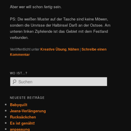
Aber wer will schon
fertig
sein.
PS: Die weißen Muster auf der Tasche sind keine Möwen,
sondern die Umrisse der Halbinsel Darß an der Ostsee. Am
unteren linken Zipfelende ist das Gebiet mit dem Festland
verbunden.
Veröffentlicht unter
Kreative Übung
,
Nähen
|
Schreibe einen
Kommentar
WO IST…?
S
u
c
h
NEUESTE BEITRÄGE
e
Babyquilt
n
Jeans-Verlängerung
Rucksäckchen
Es ist genäht!
anpassung