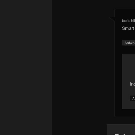
boris ht
Smart
Antwo
Ind
A