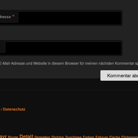
*
dresse
-Mail-Adresse und Website in diesem Browser für meinen nächsten Kommentar s
n
/
Datenschutz
ayr
Detail
Blume
Dezember
Dichten
Durchlass
Farben
Februar
Fische
Flickenp