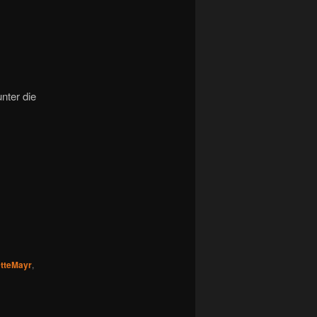
nter die
tteMayr
,