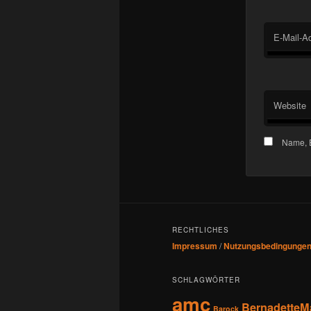
E-Mail-A
Website
Name, E
RECHTLICHES
Impressum
/
Nutzungsbedingunge
SCHLAGWÖRTER
amc
BernadetteM
Barock