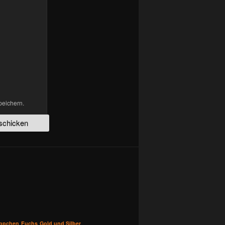
peichern.
üppchen
Fuchs
Gold und Silber