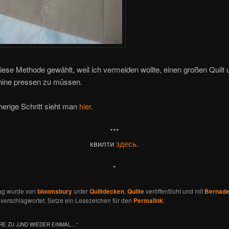
iese Methode gewählt, weil ich vermeiden wollte, einen großen Quilt u
ine pressen zu müssen.
herige Schritt sieht man
hier
.
***
квилти
здесь
.
*
rag wurde von
bloomsbury
unter
Quiltdecken
,
Quilte
veröffentlicht und mit
Bernade
verschlagwortet. Setze ein Lesezeichen für den
Permalink
.
E ZU „
UND WIEDER EINMAL…
“