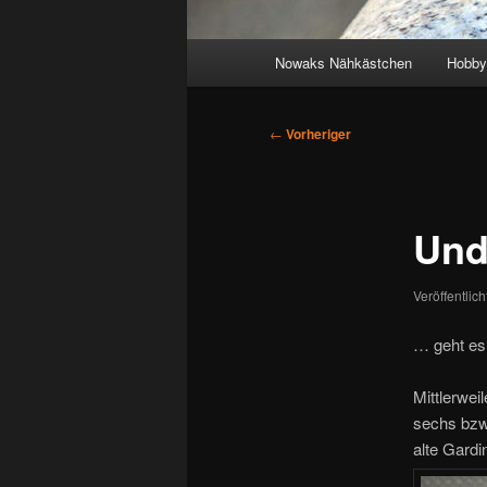
Hauptmenü
Nowaks Nähkästchen
Hobby
Beitragsnavigation
←
Vorheriger
Und
Veröffentlic
… geht es 
Mittlerwe
sechs bzw 
alte Gardi