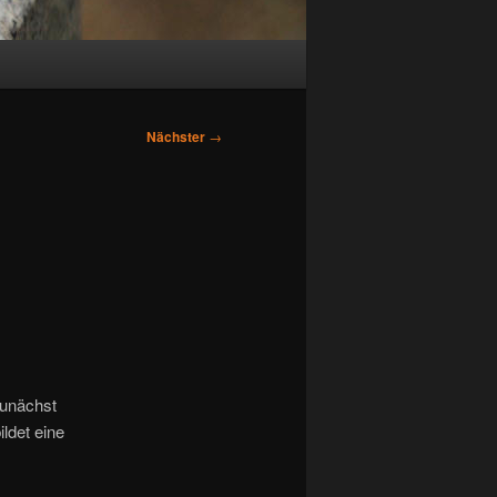
Nächster
→
zunächst
ldet eine