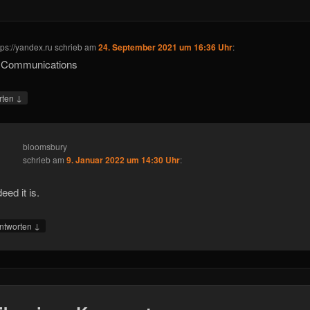
tps://yandex.ru
schrieb
am
24. September 2021 um 16:36 Uhr
:
 Communications
↓
rten
bloomsbury
schrieb
am
9. Januar 2022 um 14:30 Uhr
:
eed it is.
↓
ntworten