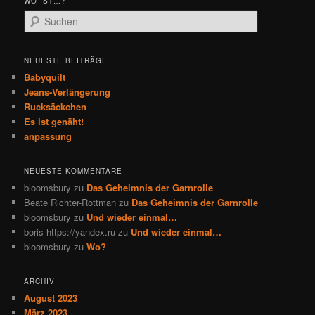
WO IST…?
S
u
c
h
NEUESTE BEITRÄGE
e
Babyquilt
n
Jeans-Verlängerung
Rucksäckchen
Es ist genäht!
anpassung
NEUESTE KOMMENTARE
bloomsbury
zu
Das Geheimnis der Garnrolle
Beate Richter-Rottman
zu
Das Geheimnis der Garnrolle
bloomsbury
zu
Und wieder einmal…
boris https://yandex.ru
zu
Und wieder einmal…
bloomsbury
zu
Wo?
ARCHIV
August 2023
März 2023