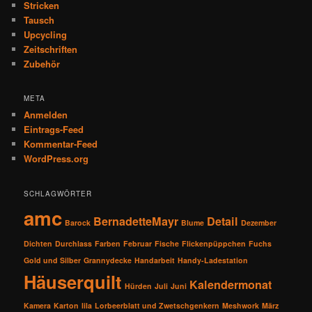
Stricken
Tausch
Upcycling
Zeitschriften
Zubehör
META
Anmelden
Eintrags-Feed
Kommentar-Feed
WordPress.org
SCHLAGWÖRTER
amc
BernadetteMayr
Detail
Barock
Blume
Dezember
Dichten
Durchlass
Farben
Februar
Fische
Flickenpüppchen
Fuchs
Gold und Silber
Grannydecke
Handarbeit
Handy-Ladestation
Häuserquilt
Kalendermonat
Hürden
Juli
Juni
Kamera
Karton
lila
Lorbeerblatt und Zwetschgenkern
Meshwork
März