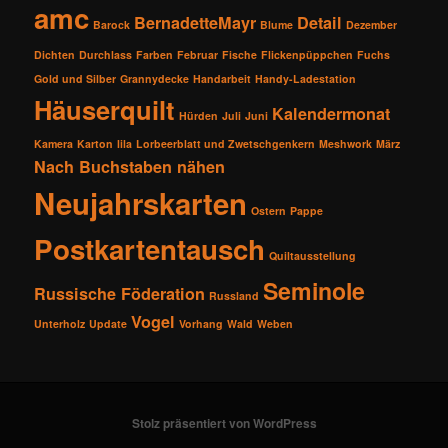
amc
BernadetteMayr
Detail
Barock
Blume
Dezember
Dichten
Durchlass
Farben
Februar
Fische
Flickenpüppchen
Fuchs
Gold und Silber
Grannydecke
Handarbeit
Handy-Ladestation
Häuserquilt
Kalendermonat
Hürden
Juli
Juni
Kamera
Karton
lila
Lorbeerblatt und Zwetschgenkern
Meshwork
März
Nach Buchstaben nähen
Neujahrskarten
Ostern
Pappe
Postkartentausch
Quiltausstellung
Seminole
Russische Föderation
Russland
Vogel
Unterholz
Update
Vorhang
Wald
Weben
Stolz präsentiert von WordPress