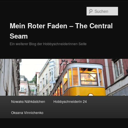
Zum
Zum
primären
sekundären
Such
Inhalt
Inhalt
springen
springen
Mein Roter Faden – The Central
Seam
Ein weiterer Blog der Hobbyschneiderinnen Seite
Hauptmenü
Nowaks Nähkästchen
Hobbyschneiderin 24
Oksana Vinnichenko