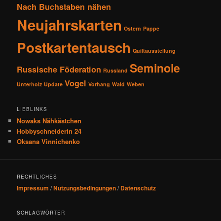
Nach Buchstaben nähen
Neujahrskarten
Ostern
Pappe
Postkartentausch
Quiltausstellung
Seminole
Russische Föderation
Russland
Vogel
Unterholz
Update
Vorhang
Wald
Weben
LIEBLINKS
Nowaks Nähkästchen
Hobbyschneiderin 24
Oksana Vinnichenko
RECHTLICHES
Impressum
/
Nutzungsbedingungen
/
Datenschutz
SCHLAGWÖRTER