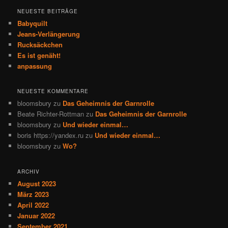
h
NEUESTE BEITRÄGE
e
Babyquilt
n
Jeans-Verlängerung
Rucksäckchen
Es ist genäht!
anpassung
NEUESTE KOMMENTARE
bloomsbury
zu
Das Geheimnis der Garnrolle
Beate Richter-Rottman
zu
Das Geheimnis der Garnrolle
bloomsbury
zu
Und wieder einmal…
boris https://yandex.ru
zu
Und wieder einmal…
bloomsbury
zu
Wo?
ARCHIV
August 2023
März 2023
April 2022
Januar 2022
September 2021