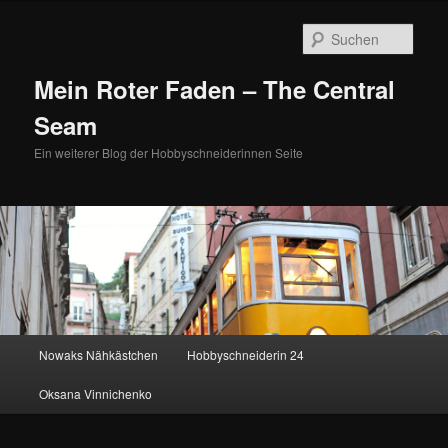
Zum
Zum
primären
sekundären
Such
Inhalt
Inhalt
springen
springen
Mein Roter Faden – The Central
Seam
Ein weiterer Blog der Hobbyschneiderinnen Seite
Hauptmenü
Nowaks Nähkästchen
Hobbyschneiderin 24
Oksana Vinnichenko