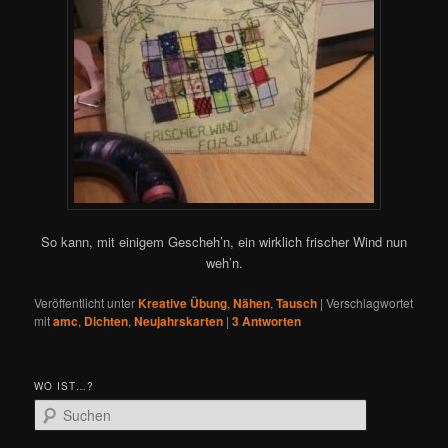
So kann, mit einigem Gescheh’n, ein wirklich frischer Wind nun
weh’n.
Veröffentlicht unter
Kreative Übung
,
Nähen
,
Tausch
|
Verschlagwortet
mit
amc
,
Dichten
,
Neujahrskarten
|
3
Antworten
WO IST…?
S
u
c