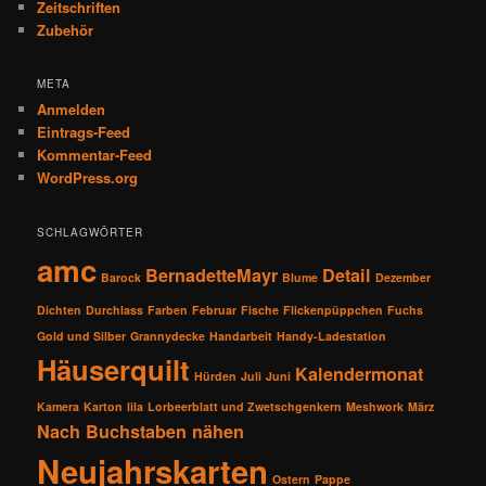
Zeitschriften
Zubehör
META
Anmelden
Eintrags-Feed
Kommentar-Feed
WordPress.org
SCHLAGWÖRTER
amc
BernadetteMayr
Detail
Barock
Blume
Dezember
Dichten
Durchlass
Farben
Februar
Fische
Flickenpüppchen
Fuchs
Gold und Silber
Grannydecke
Handarbeit
Handy-Ladestation
Häuserquilt
Kalendermonat
Hürden
Juli
Juni
Kamera
Karton
lila
Lorbeerblatt und Zwetschgenkern
Meshwork
März
Nach Buchstaben nähen
Neujahrskarten
Ostern
Pappe