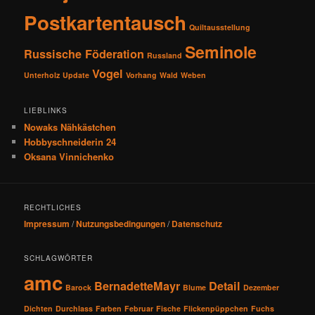
Postkartentausch
Quiltausstellung
Seminole
Russische Föderation
Russland
Vogel
Unterholz
Update
Vorhang
Wald
Weben
LIEBLINKS
Nowaks Nähkästchen
Hobbyschneiderin 24
Oksana Vinnichenko
RECHTLICHES
Impressum
/
Nutzungsbedingungen
/
Datenschutz
SCHLAGWÖRTER
amc
BernadetteMayr
Detail
Barock
Blume
Dezember
Dichten
Durchlass
Farben
Februar
Fische
Flickenpüppchen
Fuchs