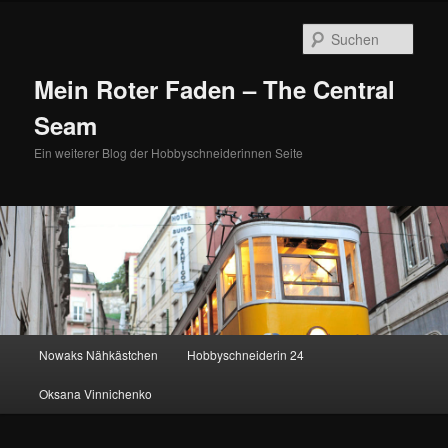
Zum
Zum
primären
sekundären
Such
Inhalt
Inhalt
springen
springen
Mein Roter Faden – The Central
Seam
Ein weiterer Blog der Hobbyschneiderinnen Seite
Hauptmenü
Nowaks Nähkästchen
Hobbyschneiderin 24
Oksana Vinnichenko