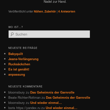
Nadel zur Hand.
Veröffentlicht unter
Nähen
,
Zubehör
|
4
Antworten
WO IST…?
S
u
c
h
NEUESTE BEITRÄGE
e
Babyquilt
n
Jeans-Verlängerung
Rucksäckchen
Es ist genäht!
anpassung
NEUESTE KOMMENTARE
bloomsbury
zu
Das Geheimnis der Garnrolle
Beate Richter-Rottman
zu
Das Geheimnis der Garnrolle
bloomsbury
zu
Und wieder einmal…
boris https://yandex.ru
zu
Und wieder einmal…