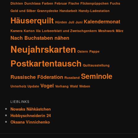
Dichten
Durchlass
Farben
Februar
Fische
Flickenpüppchen
Fuchs
Gold und Silber
Grannydecke
Handarbeit
Handy-Ladestation
Häuserquilt
Kalendermonat
Hürden
Juli
Juni
Kamera
Karton
lila
Lorbeerblatt und Zwetschgenkern
Meshwork
März
Nach Buchstaben nähen
Neujahrskarten
Ostern
Pappe
Postkartentausch
Quiltausstellung
Seminole
Russische Föderation
Russland
Vogel
Unterholz
Update
Vorhang
Wald
Weben
LIEBLINKS
Nowaks Nähkästchen
Hobbyschneiderin 24
Oksana Vinnichenko