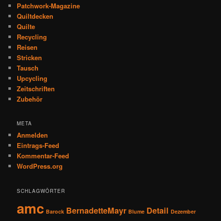
Patchwork-Magazine
Quiltdecken
Quilte
Recycling
Reisen
Stricken
Tausch
Upcycling
Zeitschriften
Zubehör
META
Anmelden
Eintrags-Feed
Kommentar-Feed
WordPress.org
SCHLAGWÖRTER
amc
BernadetteMayr
Detail
Barock
Blume
Dezember