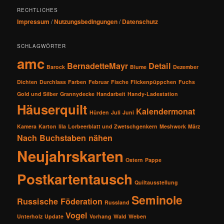
RECHTLICHES
Impressum
/
Nutzungsbedingungen
/
Datenschutz
SCHLAGWÖRTER
amc
BernadetteMayr
Detail
Barock
Blume
Dezember
Dichten
Durchlass
Farben
Februar
Fische
Flickenpüppchen
Fuchs
Gold und Silber
Grannydecke
Handarbeit
Handy-Ladestation
Häuserquilt
Kalendermonat
Hürden
Juli
Juni
Kamera
Karton
lila
Lorbeerblatt und Zwetschgenkern
Meshwork
März
Nach Buchstaben nähen
Neujahrskarten
Ostern
Pappe
Postkartentausch
Quiltausstellung
Seminole
Russische Föderation
Russland
Vogel
Unterholz
Update
Vorhang
Wald
Weben