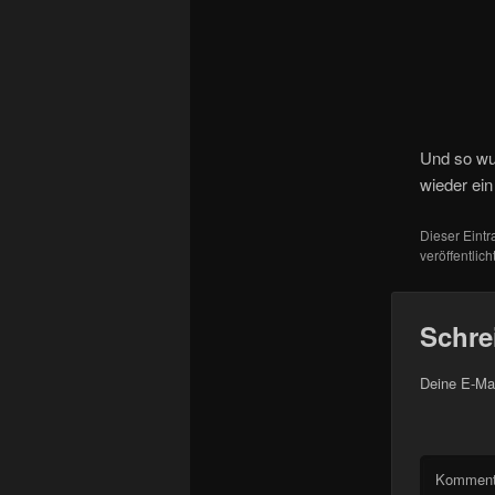
Und so wu
wieder ein
Dieser Eint
veröffentlic
Schre
Deine E-Mai
Komment