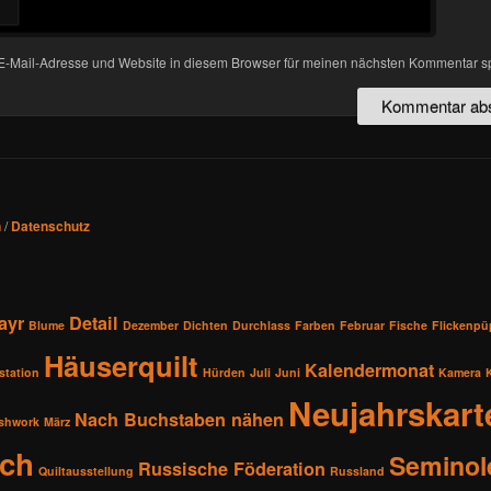
-Mail-Adresse und Website in diesem Browser für meinen nächsten Kommentar s
n
/
Datenschutz
ayr
Detail
Blume
Dezember
Dichten
Durchlass
Farben
Februar
Fische
Flickenp
Häuserquilt
Kalendermonat
station
Hürden
Juli
Juni
Kamera
Neujahrskart
Nach Buchstaben nähen
shwork
März
sch
Seminol
Russische Föderation
Quiltausstellung
Russland