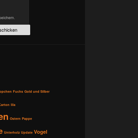
peichern.
üppchen
Fuchs
Gold und Silber
Karton
lila
en
Ostern
Pappe
e
Vogel
Unterholz
Update