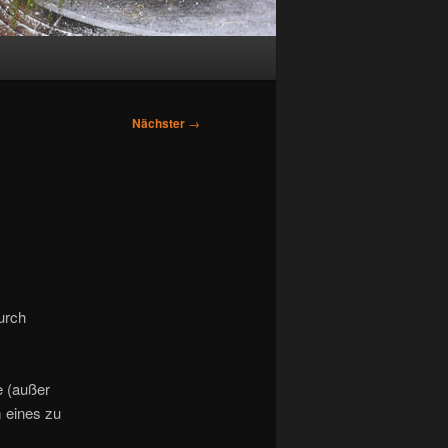
Nächster
→
urch
e (außer
 eines zu