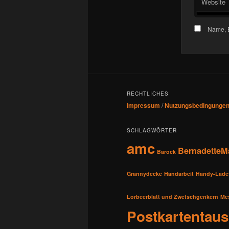
Website
Name, E
RECHTLICHES
Impressum
/
Nutzungsbedingunge
SCHLAGWÖRTER
amc
BernadetteM
Barock
Grannydecke
Handarbeit
Handy-Lade
Lorbeerblatt und Zwetschgenkern
Me
Postkartentau