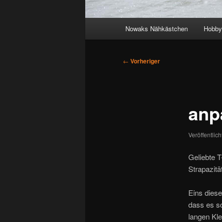
Hauptmenü
Nowaks Nähkästchen
Hobby
Beitragsnavigation
←
Vorheriger
anp
Veröffentlic
Geliebte T
Strapazit
Eins diese
dass es s
langen Kle