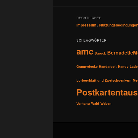
RECHTLICHES
Impressum
/
Nutzungsbedingunge
SCHLAGWÖRTER
amc
BernadetteM
Barock
Grannydecke
Handarbeit
Handy-Lade
Lorbeerblatt und Zwetschgenkern
Me
Postkartentau
Vorhang
Wald
Weben