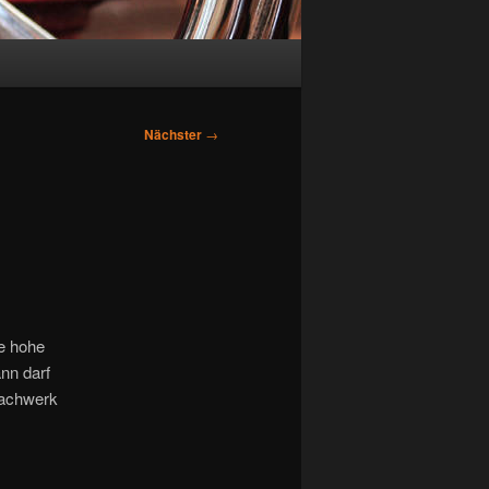
Nächster
→
ne hohe
nn darf
Machwerk