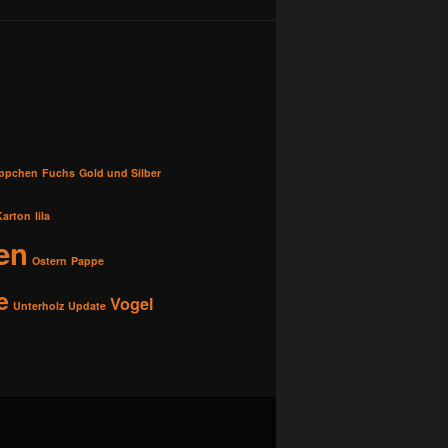
üppchen
Fuchs
Gold und Silber
Karton
lila
en
Ostern
Pappe
e
Vogel
Unterholz
Update