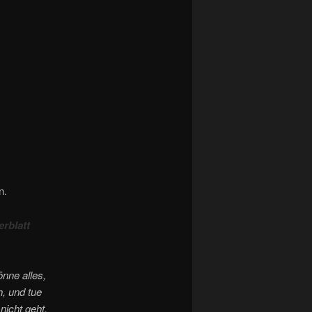
n.
rblatt
önne alles,
, und tue
nicht geht,