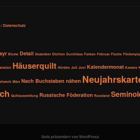
n
/
Datenschutz
ayr
Detail
Blume
Dezember
Dichten
Durchlass
Farben
Februar
Fische
Flickenp
Häuserquilt
Kalendermonat
station
Hürden
Juli
Juni
Kamera
Neujahrskart
Nach Buchstaben nähen
shwork
März
sch
Seminol
Russische Föderation
Quiltausstellung
Russland
Stolz präsentiert von WordPress