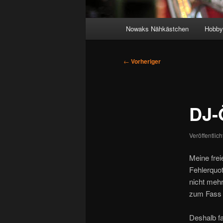
Hauptmenü
Nowaks Nähkästchen
Hobby
Beitragsnavigation
←
Vorheriger
DJ-
Veröffentlic
Meine frei
Fehlerquo
nicht meh
zum Fass 
Deshalb fa