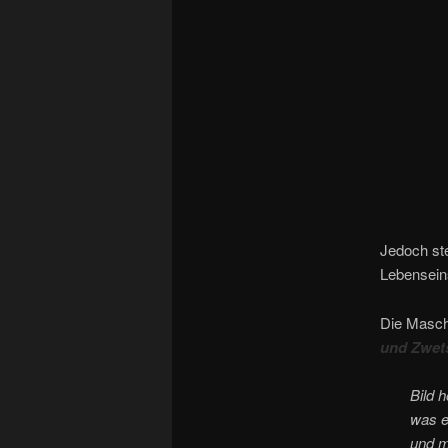
Jedoch ste
Lebenseins
Die Masch
und Zwet
Bild h
was e
und m