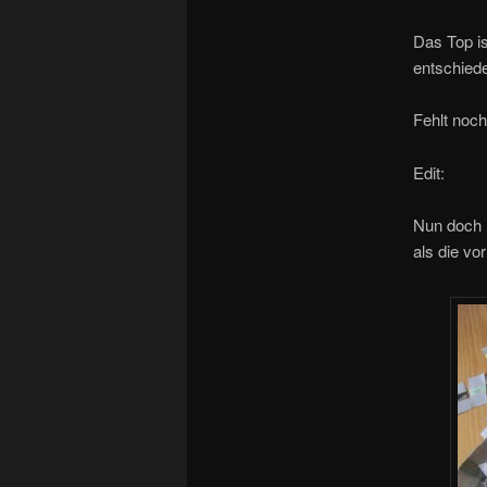
Das Top is
entschied
Fehlt noc
Edit:
Nun doch n
als die vo