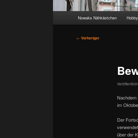
Hauptmenü
Nowaks Nähkästchen
Hobby
Beitragsnavigation
←
Vorheriger
Bew
Veröffentlic
Nachdem di
im Oktober
Der Fortsc
verwendet 
über der K