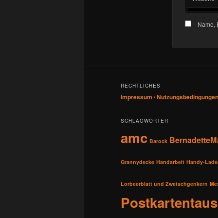
Name, E
RECHTLICHES
Impressum
/
Nutzungsbedingunge
SCHLAGWÖRTER
amc
BernadetteM
Barock
Grannydecke
Handarbeit
Handy-Lade
Lorbeerblatt und Zwetschgenkern
Me
Postkartentau