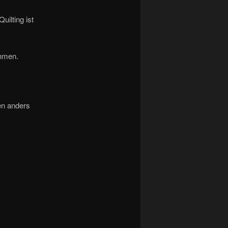
uilting ist
ahmen.
hen anders