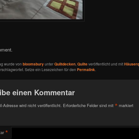
oment.
rag wurde von
bloomsbury
unter
Quiltdecken
,
Quilte
veröffentlicht und mit
Häuserqu
rschlagwortet. Setze ein Lesezeichen für den
Permalink
.
ibe einen Kommentar
*
l-Adresse wird nicht veröffentlicht.
Erforderliche Felder sind mit
markiert
*
ar