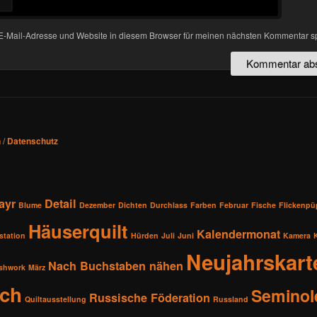
-Mail-Adresse und Website in diesem Browser für meinen nächsten Kommentar s
n
/
Datenschutz
ayr
Detail
Blume
Dezember
Dichten
Durchlass
Farben
Februar
Fische
Flickenp
Häuserquilt
Kalendermonat
station
Hürden
Juli
Juni
Kamera
Neujahrskart
Nach Buchstaben nähen
shwork
März
sch
Seminol
Russische Föderation
Quiltausstellung
Russland