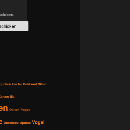
peichern.
üppchen
Fuchs
Gold und Silber
Karton
lila
en
Ostern
Pappe
e
Vogel
Unterholz
Update